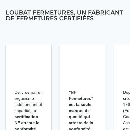
LOUBAT FERMETURES, UN FABRICANT
DE FERMETURES CERTIFIÉES
Délivrée par un
“NF
Dep
organisme
Fermetures”
cré
indépendant et
est la seule
196
impartial,
la
marque de
(Eu
certification
qualité qui
Coa
NF atteste la
atteste de la
Ass
conformité
conformité
est 