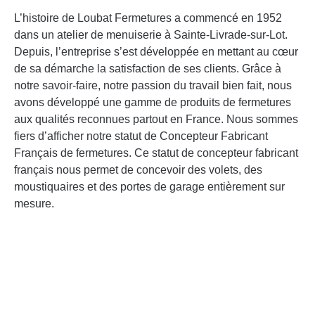
ACTEUR NATIONAL DE LA
FERMETURE SUR MESURE
L’histoire de Loubat Fermetures a commencé en 1952
dans un atelier de menuiserie à Sainte-Livrade-sur-Lot.
Depuis, l’entreprise s’est développée en mettant au cœur
Fidèle aux valeurs artisanales, LOUBAT
de sa démarche la satisfaction de ses clients. Grâce à
Fermetures est votre fabricant français
notre savoir-faire, notre passion du travail bien fait, nous
référent de fermetures en aluminium,
avons développé une gamme de produits de fermetures
bois et pvc.
aux qualités reconnues partout en France. Nous sommes
fiers d’afficher notre statut de Concepteur Fabricant
Français de fermetures. Ce statut de concepteur fabricant
français nous permet de concevoir des volets, des
moustiquaires et des portes de garage entièrement sur
mesure.