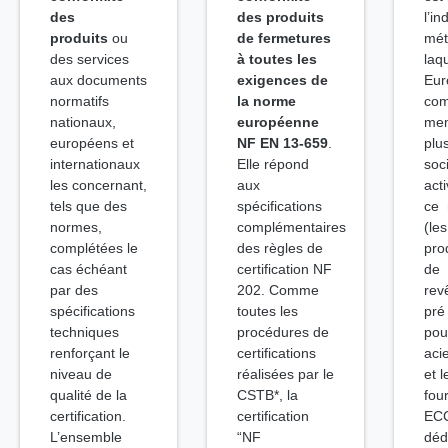
des
des produits
l’in
produits
ou
de fermetures
mét
des services
à toutes les
laq
aux documents
exigences de
Eur
normatifs
la norme
co
nationaux,
européenne
me
européens et
NF EN 13-659
.
plu
internationaux
Elle répond
soc
les concernant,
aux
act
tels que des
spécifications
ce 
normes,
complémentaires
(le
complétées le
des règles de
pro
cas échéant
certification NF
de
par des
202. Comme
rev
spécifications
toutes les
pré
techniques
procédures de
pou
renforçant le
certifications
aci
niveau de
réalisées par le
et l
qualité de la
CSTB*, la
fou
certification.
certification
ECC
L’ensemble
“NF
déd