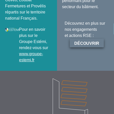
performant pour le
Fermetures et Provélis
secteur du bâtiment.
répartis sur le territoire
national Français.
Découvrez en plus sur
Pour en savoir
nos engagements
plus sur le
et actions RSE :
Groupe Estémi,
DÉCOUVRIR
rendez-vous sur
www.groupe-
estemi.fr