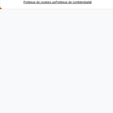
Politique de cookies ue
Politique de confidentialité
Loubat Fermetures, de
Fabricant à Artisan poseur,
les avantages d’un