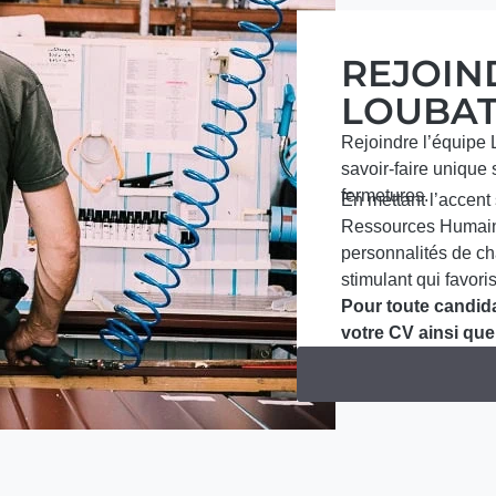
REJOIN
LOUBAT
Rejoindre l’équipe 
savoir-faire unique
fermetures.
En mettant l’accent s
Ressources Humaines
personnalités de ch
stimulant qui favoris
Pour toute candida
votre CV ainsi que 