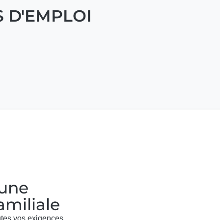
S D'EMPLOI
une
amiliale
tes vos exigences.