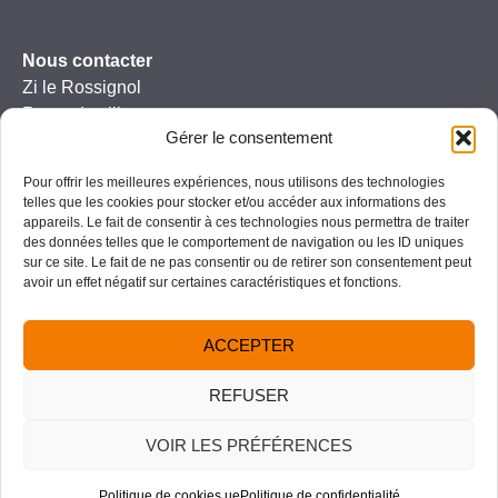
Nous contacter
Zi le Rossignol
Route de villeneuve
Gérer le consentement
47110 Sainte-Livrade-sur-Lot
T: 05 53 01 00 59
Pour offrir les meilleures expériences, nous utilisons des technologies
F: 05 53 01 24 82
telles que les cookies pour stocker et/ou accéder aux informations des
appareils. Le fait de consentir à ces technologies nous permettra de traiter
des données telles que le comportement de navigation ou les ID uniques
sur ce site. Le fait de ne pas consentir ou de retirer son consentement peut
avoir un effet négatif sur certaines caractéristiques et fonctions.
Copyright © 2024 |
Tous droits réservés
|
Mentions
légales
|
Politique de confidentialité
|
Gestion des
cookies |
Plan du site
ACCEPTER
REFUSER
VOIR LES PRÉFÉRENCES
Politique de cookies ue
Politique de confidentialité