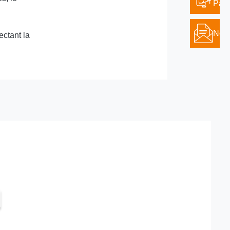
Part
Nous
ectant la