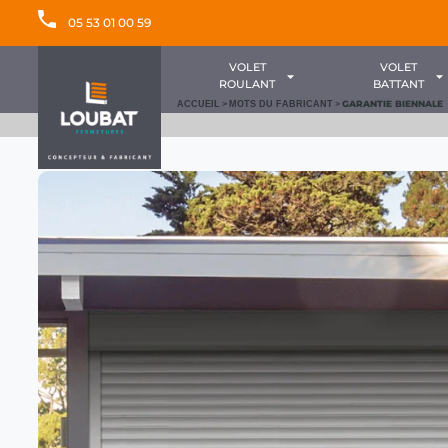
05 53 01 00 59
VOLET
VOLET
ROULANT
BATTANT
>
>
GARANTIE BIENNALE
ACCUEIL
MOTS DU FABRICANT