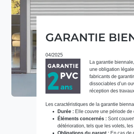
GARANTIE BIE
04/2025
La garantie biennale
une obligation légale
fabricants de garant
dissociables d’un ou
réception des travau
Les caractéristiques de la garantie biennal
Durée :
Elle couvre une période de d
Éléments concernés :
Sont couvert
détérioration, tels que les volets, le
Obligations du garant :
En cas de d