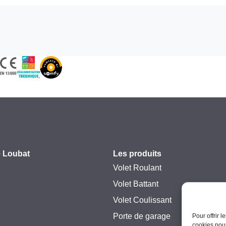
 Loubat
Les produits
Volet Roulant
Volet Battant
Volet Coulissant
Porte de garage
Pour offrir 
cookies pour