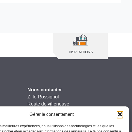
INSPIRATIONS
Nous contacter
Zi le Rossignol
Route de villeneuve
47110 Sainte-Livrade-sur-Lot
Gérer le consentement
T: 05 53 01 00 59
F: 05 53 01 24 82
les meilleures expériences, nous utilisons des technologies telles que les
 stocker et/ou accéder aux informations des appareils. Le fait de consentir à