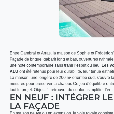
Entre Cambrai et Arras, la maison de Sophie et Frédéric s
Façade de brique, gabarit long et bas, ouvertures rythmé
une note contemporaine sans trahir l’esprit du lieu.
Les v
ALU
ont été retenus pour leur durabilité, leur tenue esthét
La maison, une longère de 200 m² orientée sud, s’ouvre la
mesurés pour préserver la chaleur. Ce jeu d’équilibre entr
tout le projet. Objectif : retrouver du confort, simplifier l’en
EN NEUF : INTÉGRER L
LA FAÇADE
En maison neuve ou en extension, la voie royale consiste à 