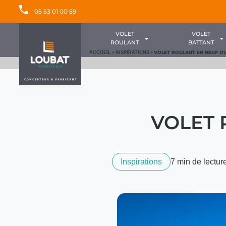
05 53 01 00 59
VOLET
VOLET
ROULANT
BATTANT
>
>
VOLET ROULANT EN NEUF O
ACCUEIL
INSPIRATIONS
VOLET 
Inspirations
7 min de lectur