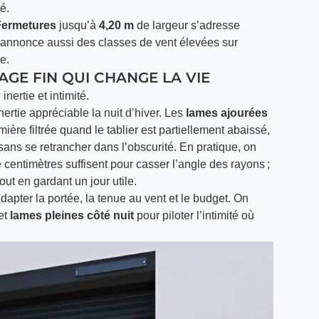
é.
Fermetures
jusqu’à
4,20 m
de largeur s’adresse
 annonce aussi des classes de vent élevées sur
e.
LAGE FIN QUI CHANGE LA VIE
nertie et intimité.
nertie appréciable la nuit d’hiver. Les
lames ajourées
umière filtrée quand le tablier est partiellement abaissé,
ans se retrancher dans l’obscurité. En pratique, on
e centimètres suffisent pour casser l’angle des rayons ;
ut en gardant un jour utile.
dapter la portée, la tenue au vent et le budget. On
et
lames pleines côté nuit
pour piloter l’intimité où