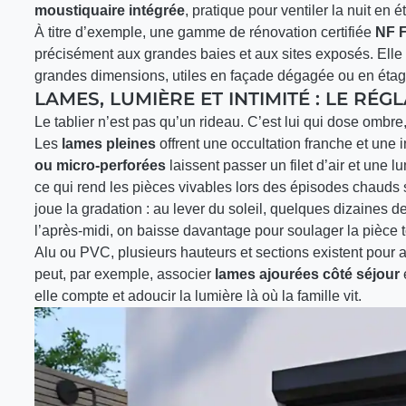
moustiquaire intégrée
, pratique pour ventiler la nuit en ét
À titre d’exemple, une gamme de rénovation certifiée
NF 
précisément aux grandes baies et aux sites exposés. Elle
grandes dimensions, utiles en façade dégagée ou en étag
LAMES, LUMIÈRE ET INTIMITÉ : LE RÉG
Le tablier n’est pas qu’un rideau. C’est lui qui dose ombre, i
Les
lames pleines
offrent une occultation franche et une i
ou micro-perforées
laissent passer un filet d’air et une l
ce qui rend les pièces vivables lors des épisodes chauds s
joue la gradation : au lever du soleil, quelques dizaines d
l’après-midi, on baisse davantage pour soulager la pièce to
Alu ou PVC, plusieurs hauteurs et sections existent pour a
peut, par exemple, associer
lames ajourées côté séjour
elle compte et adoucir la lumière là où la famille vit.