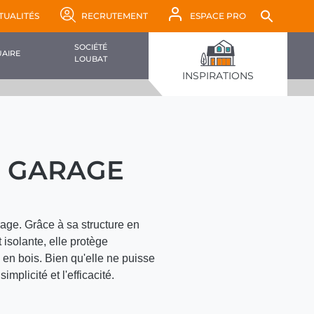
Sear
TUALITÉS
RECRUTEMENT
ESPACE PRO
for:
SEAR
SOCIÉTÉ
AIRE
LOUBAT
INSPIRATIONS
E GARAGE
rage. Grâce à sa structure en
 isolante, elle protège
en bois. Bien qu'elle ne puisse
plicité et l'efficacité.