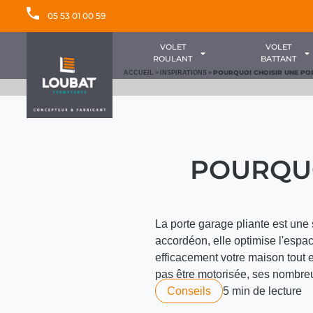
05 53 01 00 59
VOLET
VOLET
ROULANT
BATTANT
>
>
POURQUOI CHOISIR UNE POR
ACCUEIL
INSPIRATIONS
POURQUO
La porte garage pliante est une 
accordéon, elle optimise l'espac
efficacement votre maison tout 
pas être motorisée, ses nombreux 
Conseils
5 min de lecture